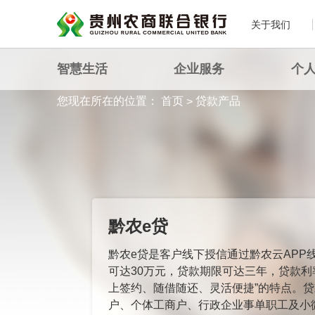
关于我们
智慧生活
企业服务
个
您现在所在的位置：
首页
贷款产品
>
黔农e贷
黔农e贷是客户线下授信通过黔农云APP
可达30万元，贷款期限可达三年，贷款利
上签约、随借随还、灵活便捷”的特点。
户、个体工商户、行政企业事单职工及小