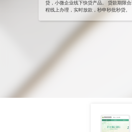
贷，小微企业线下快贷产品。 贷款期限
程线上办理，实时放款，秒申秒批秒贷。