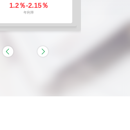
一次性存入本金，到期一次性支取本息
1.2％-2.15％
0.4%-0.6%
0.9%-1.65%
年利率
年利率
年利率