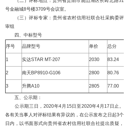
（二）评标地点：贵州省贵阳市观山湖区长岭北路51
号金融城8号楼3709号会议室。
（三）评标专家：贵州省农村信用社联合社采购委评
审组
四、中标型号
序号
品牌型号
单价
总分
1
实达STAR MT-207
2030
83.24
2
南天BP8910-G106
2800
80.76
3
升腾A10
2805
77.00
五、公示期：
公示期三日，2020年4月15日至2020年4月17日止。
各有关当事人对评标结果有异议的，在公示发布之日起3个
日内，以书面形式向贵州省农村信用社联合社提出质疑，