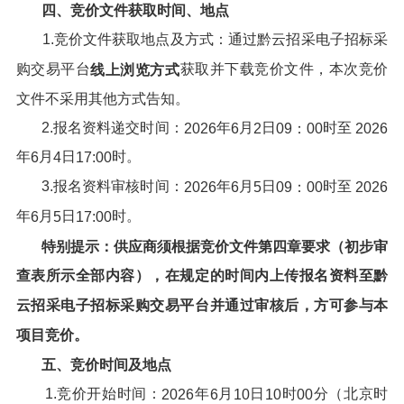
四、
竞价文件
获取时间、地点
1.竞价文件获取地点及方式：通过黔云招采电子招标采
购交易平台
获取并下载竞价文件，本次竞价
线上浏览方式
文件不采用其他方式告知。
2.报名资料递交时间：
年
月
日
时至
202
6
6
2
09：00
202
6
年
月
日
时。
6
4
17:00
3.报名资料审核时间：
年
月
日
时至
202
6
6
5
09：00
202
6
年
月
日
时。
6
5
17:00
特别提示：
供应商
须根据竞价文件第四章要求（初步审
查表所示全部内容），在规定的时间内上传报名资料至黔
云招采电子招标采购交易平台并通过审核后，方可参与本
项目竞价。
五、
竞价
时间及地点
1.竞价开始时间：
年
月
日
时
分（北京时
202
6
6
10
10
00