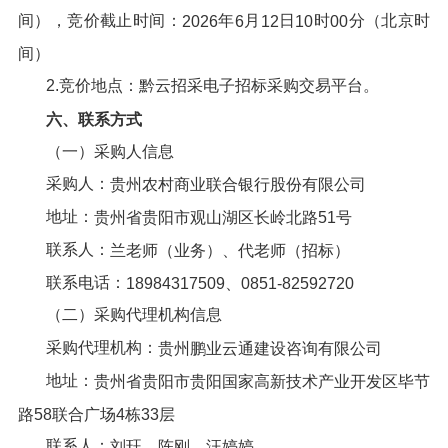
间），竞价截止时间：
年
月
日
时
分（北京时
202
6
6
12
10
00
间）
2.竞价地点：黔云招采电子招标采购交易平台。
六、
联系方式
（一）采购人信息
采购人：
贵州农村商业联合银行股份有限公司
地址：
贵州省贵阳市观山湖区长岭
北路51号
联系人：
兰
老师（
业务
）、
代老师（招标）
联系电话：
18984317509、0851-82592720
（二）采购代理机构信息
采购代理机构：
贵州鹏业云通建设咨询有限公司
地址：
贵州省贵阳市贵阳国家高新技术产业开发区毕节
路58联合广场4栋33层
联系人：
刘珏、陈刚、汪婷婷