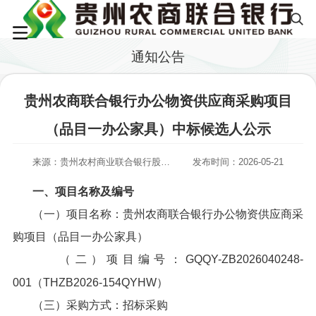
通知公告
贵州农商联合银行办公物资供应商采购项目
（品目一办公家具）中标候选人公示
来源：贵州农村商业联合银行股份有限公司
发布时间：2026-05-21
一、项目名称及编号
（一）项目名称：贵州农商联合银行办公物资供应商采
购项目（品目一办公家具）
（二）项目编号：GQQY-ZB2026040248-
001（THZB2026-154QYHW）
（三）采购方式：招标采购