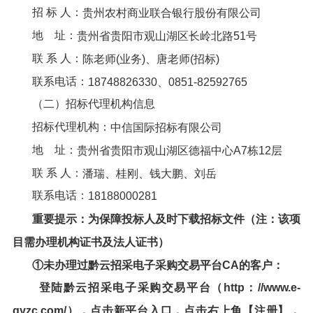
招 标 人：
贵州农村商业联合银行股份有限公司
地 址：
贵州省贵阳市观山湖区长岭北路
5
1号
联 系 人：
陈老师(业务)、唐老师(招标)
联系电话：
18748826330、0851-82592765
（二）招标代理机构信息
招标代理机构：
中信国际招标有限公司
地 址：
贵州省贵阳市观山湖区德福中心A7栋12层
联 系 人：
潘瑞、桂刚、钱大鹏、刘岳
联系电话：
18188000281
重要提示：为保障投标人及时下载
招标文件
（注：该项
目需办理机构证书及法人证书）
①未办理过
黔云招采电子采购交易
平台CA的客户：
登陆
黔云招采电子采购交易平台
（http：//www.e-
qyzc.com/），点击新平台入口，点击右上角【注册】，