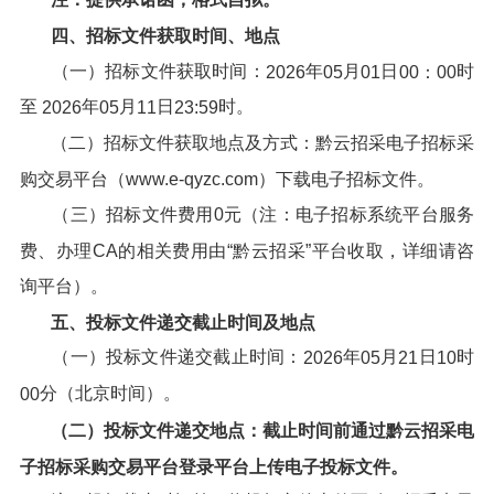
四、招标文件获取时间、地点
（一）招标文件获取时间：
年
月
日
时
202
6
05
01
00：00
至
年
月
日
时。
202
6
05
11
23:59
（二）招标文件获取地点及方式：黔云招采电子招标采
购交易平台（www.e-qyzc.com）下载电子招标文件。
（三）招标文件费用0元（注：电子招标系统平台服务
费、办理CA的相关费用由“黔云招采”平台收取，详细请咨
询平台）。
五、投标文件递交截止时间及地点
（一）投标文件递交截止时间：
年
月
日
时
202
6
05
21
10
分（北京时间）。
00
（
二
）
投标文件递交地点：截止时间前通过
黔云招采电
子招标采购交易平台
登录平台上传电子投标文件。