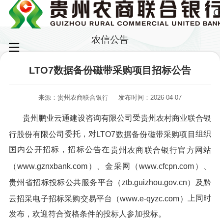
农信公告
LTO7数据备份磁带采购项目招标公告
来源：贵州农商联合银行
发布时间：2026-04-07
受
贵州鹏业云通建设咨询有限公司
贵州农村商业联合银
委托，对
组织
行股份有限公司
LTO7数据备份磁带采购项目
国内公开招标，招标公告在
贵州农商联合银行官方网站
（
www
.
gznxbank
.
com
）、金采网（
www
.
cfcpn
.
com
）、
贵州省招标投标公共服务平台（
ztb
.
guizhou
.
gov
.
cn
）
及黔
上同时
云招采电子招标采购交易平台（
www
.
e
-
qyzc
.
com
）
发布，欢迎符合资格条件的投标人参加投标。