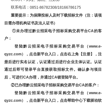
联系电话：
0851
-
86782308
/
18166786175
重要提示：为保障投标人及时下载
招标文件
（注
：
该项
目需办理机构证书及法人证书）
①未办理过
黔云招采电子招标采购交易平台
CA
的客
户：
登陆
黔云招采电子招标采购交易平台
（
www
.
e
-
qyzc
.
com
），点击新平台入口，点击右上角【注册】，注
册后进行实名认证，认证通过后进行企业主体认证。认证
通过后即可登录平台直接获取招标文件。确认参与项目
后，可进行
CA
办理，并通过
CA
锁登陆平台。
②已办理
黔云招采电子招标采购交易平台
CA
的客户：
登陆黔云招采电子招标采购交易平台（
www
.
e
-
qyzc
.
com
），点击新平台入口，点击帮助中心下载驱动软