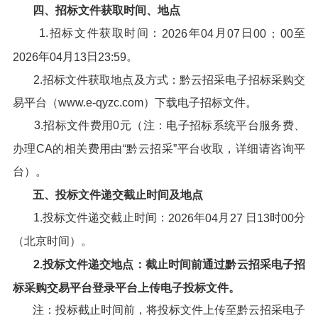
四、招标文件获取时间、地点
1.招标文件获取时间：
年
月
日
至
202
6
04
07
00
：
00
年
月
日
。
202
6
04
13
23
:
59
2.招标文件获取地点及方式：黔云招采电子招标采购交
易平台（www.e-qyzc.com）下载电子招标文件。
3.招标文件费用0元（注：电子招标系统平台服务费、
办理CA的相关费用由“黔云招采”平台收取，详细请咨询平
台）。
五、投标文件递交截止时间及地点
1.投标文件递交截止时间：
年
月
日
时
分
202
6
04
27
13
00
（北京时间）。
2
.投标文件递交地点：截止时间前通过
黔云招采电子招
标采购交易平台
登录平台上传电子投标文件。
注：投标截止时间前，将投标文件上传至黔云招采电子