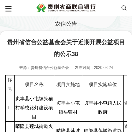
农信公告
贵州省信合公益基金会关于近期开展公益项目
的公示38
来源：贵州省信合公益基金会
发布时间：2020-03-24
序
项目名称
项目实施地
项目实施单位
号
贞丰县小屯镇头猫
资
贞丰县小屯
贞丰县小屯镇人民
1
村学校路灯建设项
镇头猫村
政府
目
资
晴隆县莲城街道火
晴隆县莲城
晴隆县莲城街道办