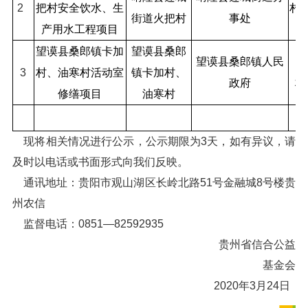
2
把村安全饮水、生
村
街道火把村
事处
产用水工程项目
望谟县桑郎镇卡加
望谟县桑郎
资
望谟县桑郎镇人民
3
村、油寒村活动室
镇卡加村、
政府
村
修缮项目
油寒村
现将相关情况进行公示，公示期限为3天，如有异议，请
及时以电话或书面形式向我们反映。
通讯地址：贵阳市观山湖区长岭北路51号金融城8号楼贵
州农信
监督电话：0851—82592935
贵州省信合公益
基金会
2020年3月24日