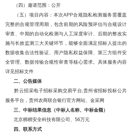
（四）邀请范围：公开
（五）项目内容：本次APP合规隐私检测服务需覆盖
完整的合规管理周期，包含前期的风险预评估与合规设计
审查、中期的自动化检测与人工深度审计、后期的整改实
施与长效监测三大关键环节，能够全面满足招标人提出的
数据收集合法性验证、用户隐私权益保障、第三方组件安
全管理、数据传输合规性审查等核心需求。具体服务内容
详见招标文件
二、公告媒体
黔云招采电子招标采购交易平台,贵州省招标投标公共
服务平台，贵州农商联合银行官方网站、金采网
三、中标结果信息（中标人名称、中标金额）
北京梆梆安全科技有限公司、56万元
四、联系方式