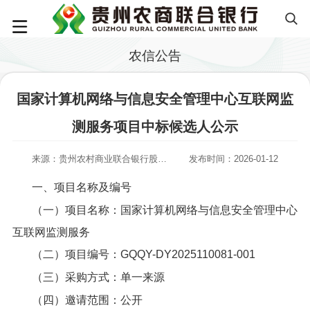
农信公告
国家计算机网络与信息安全管理中心互联网监
测服务项目中标候选人公示
来源：贵州农村商业联合银行股份有限公司
发布时间：2026-01-12
一、项目名称及编号
（一）项目名称：国家计算机网络与信息安全管理中心
互联网监测服务
（二）项目编号：GQQY-DY2025110081-001
（三）采购方式：单一来源
（四）邀请范围：公开