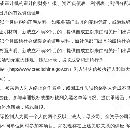
务所或审计机构审计的财务年报、资产负债表、利润表（利润分
出具的有效资信证明。
任意3个月纳税的证明材料，如税务部门出具的完税凭证，或缴税
证明材料。新成立不满3个月的，提供自成立以来由相关部门出
任意3个月缴纳社会保障金的证明材料，如社保部门出具的缴纳社
书面声明。新成立不满3个月的，提供自成立以来由相关部门出
营活动无重大违规、违法记录，骗取成交和违约行为。
ttp://www.creditchina.gov.cn）列入过失信被
间）。
况：被采购人列入终止合作名单，或因工作失误给采购人造成不
责任、参与串通投标或围标被列入黑名单等情况。提供承诺函，
合体承诺函，格式自拟。
实际控制人为同一个人的两个及以上法人，母公司、全资子公
的不同单位同时参加本项目。如发现存在上述关联关系的供应商