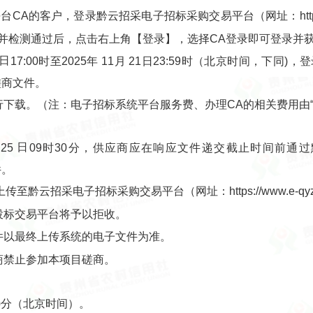
A的客户，登录黔云招采电子招标采购交易平台（网址：https://
并检测通过后，点击右上角【登录】，选择CA登录即可登录并
日
17
:00
时至
2025
年
11
月
21
日
23:59
时（北京时间，下同)，
争性磋商文件。
行下载。（注：电子招标系统平台服务费、办理CA的相关费用由
日
25
09
时
30
分，供应商应在响应文件递交截止时间前通过
件。
黔云招采电子招标采购交易平台（网址：https://www.e-q
投标交易平台将予以拒收。
件以最终上传系统的电子文件为准。
商禁止参加本项目磋商。
分（北京时间）。
0