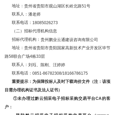
地址：
贵州省贵阳市观山湖区长岭北路
51号
联系人：
潘老师
联系电话：
18085026273
（二）招标代理机构信息
招标代理机构：
贵州鹏业云通建设咨询有限公司
地址：
贵州省贵阳市贵阳国家高新技术产业开发区毕节
路58联合广场4栋33层
联系人：
刘珏、陈刚、汪婷婷
联系电话：
0851-86782308
/
18166786175
重要提示：为保障投标人及时下载
询价文件
（注
：
该项
目需办理机构证书及法人证书）
①未办理过
黔云招采电子招标采购交易平台
CA的客
户：