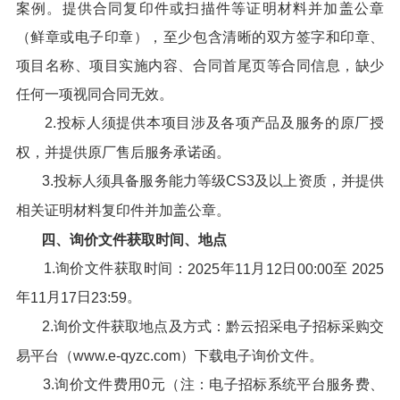
案例。提供合同复印件或扫描件等证明材料并加盖公章
（鲜章或电子印章），至少包含清晰的双方签字和印章、
项目名称、项目实施内容、合同首尾页等合同信息，缺少
任何一项视同合同无效。
2.投标人须提供本项目涉及各项产品及服务的原厂授
权，并提供原厂售后服务承诺函。
3.投标人须具备服务能力等级CS3及以上资质，并提供
相关证明材料复印件并加盖公章。
四、
询价文件
获取时间、地点
1.询价文件获取时间：
年
月
日
至
202
5
11
12
00:00
202
5
年
月
日
。
11
17
23:59
2.询价文件获取地点及方式：黔云招采电子招标采购交
易平台（www.e-qyzc.com）下载电子询价文件。
3.询价文件费用0元（注：电子招标系统平台服务费、