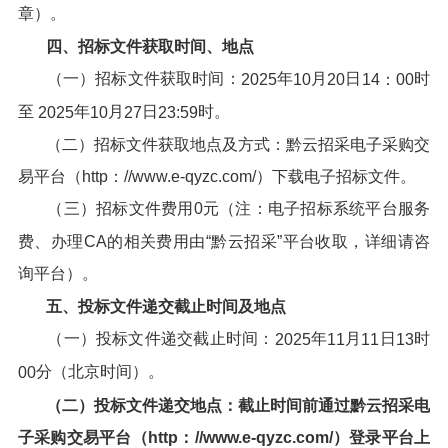
章）。
四、招标文件获取时间、地点
（一）招标文件获取时间：
年
月
日
时
202
5
10
20
14
：00
至
年
月
日
时。
202
5
10
27
23
:
59
（二）招标文件获取地点及方式：黔云招采电子采购交
易平台（http：//www.e-qyzc.com/）下载电子招标文件。
（三）招标文件费用0元（注：电子招标系统平台服务
费、办理CA的相关费用由“黔云招采”平台收取，详细请咨
询平台）。
五、投标文件递交截止时间及地点
（一）投标文件递交截止时间：
年
月
日
时
202
5
11
11
1
3
分（北京时间）。
00
（
二
）
投标文件递交地点：截止时间前通过
黔云招采电
子采购交易平台
（http：//www.e-qyzc.com/）登录平台上