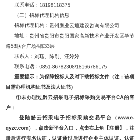
联系电话：
18198118375
（二）招标代理机构信息
招标代理机构：
贵州鹏业云通建设咨询有限公司
地址：
贵州省贵阳市贵阳国家高新技术产业开发区毕节
路58联合广场4栋33层
联系人：
刘珏、陈刚、汪婷婷
联系电话：
0851-86782308
/
18166786175
重要提示：为保障投标人及时下载
招标文件
（注：该项
目需办理机构证书及法人证书）
①未办理过
黔云招采电子招标采购交易平台
CA的客
户：
登陆
黔云招采电子招标采购交易平台
（
www.e-
qyzc.com
），点击新平台入口，点击右上角【注册】，注
册后进行实名认证，认证通过后进行企业主体认证。认证