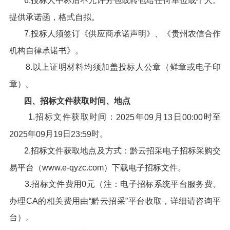
6.投标人中标后不允许分包或转包给任何单位或个人。
提供承诺函，格式自拟。
7.投标人须签订《供应商承诺声明》、《贵州农信合作
机构自律承诺书》。
8.以上证明材料均须加盖投标人公章（鲜章或电子印
章）。
四、招标文件获取时间、地点
1.招标文件获取时间：
年
月
日
时至
202
5
09
13
00:00
年
月
日
时。
202
5
09
19
23:59
2.招标文件获取地点及方式：黔云招采电子招标采购交
易平台（www.e-qyzc.com）下载电子招标文件。
3.招标文件费用0元（注：电子招标系统平台服务费、
办理CA的相关费用由“黔云招采”平台收取，详细请咨询平
台）。