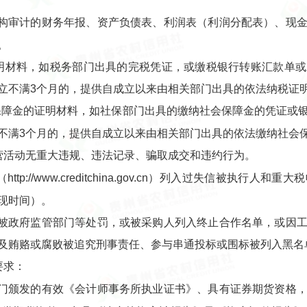
构审计的财务年报、资产负债表、利润表（利润分配表）、现
。
明材料，如税务部门出具的完税凭证，或缴税银行转账汇款单
立不满3个月的，提供自成立以来由相关部门出具的依法纳税证
保障金的证明材料，如社保部门出具的缴纳社会保障金的凭证或
不满3个月的，提供自成立以来由相关部门出具的依法缴纳社会
营活动无重大违规、违法记录、骗取成交和违约行为。
tp://www.creditchina.gov.cn）列入过失信被执
现时间）。
被政府监管部门等处罚，或被采购人列入终止合作名单，或因
及贿赂或腐败被追究刑事责任、参与串通投标或围标被列入黑名
要求：
门颁发的有效《会计师事务所执业证书》、具有证券期货资格