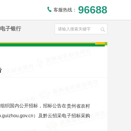
96688
客服热线：
电子银行
告
组织国内公开招标，招标公告在
目
贵州省农村
zhou.gov.cn
）
及黔云招采电子招标采购