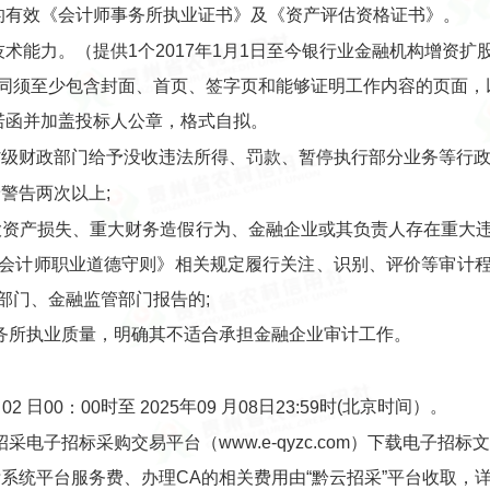
发的有效《会计师事务所执业证书》及《资产评估资格证书》。
技术能力。（提供1个2017年1月1日至今银行业金融机构增资
同须至少包含封面、首页、签字页和能够证明工作内容的页面，
诺函并加盖投标人公章，格式自拟。
省级财政部门给予没收违法所得、罚款、暂停执行部分业务等行政
警告两次以上;
大资产损失、重大财务造假行为、金融企业或其负责人存在重大
会计师职业道德守则》相关规定履行关注、识别、评价等审计
部门、金融监管部门报告的;
务所执业质量，明确其不适合承担金融企业审计工作。
月
日
时至
年
月
日
时(北京时间）。
02
00：00
202
5
09
08
23:59
电子招标采购交易平台（www.e-qyzc.com）下载电子招标
系统平台服务费、办理CA的相关费用由“黔云招采”平台收取，