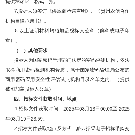
提供承诺函，格式自拟。
7.投标人须签订《供应商承诺声明》、《贵州农信合作
机构自律承诺书》。
8.以上证明材料均须加盖投标人公章（鲜章或电子印
章）。
（
二）其他要求
投标人为国家密码管理部门认定的密码评测机构，依法
取得商用密码检测机构资质，属于国家密码管理局公布的
商用密码应用安全性评估试点机构目录名单之内。（提供
截图加盖投标人公章）
四、招标文件获取时间、地点
1.招标文件获取时间：
年
月
日
至
202
5
08
13
00:00
202
5
年
月
日
。
08
19
23:59
2.招标文件获取地点及方式：黔云招采电子招标采购交