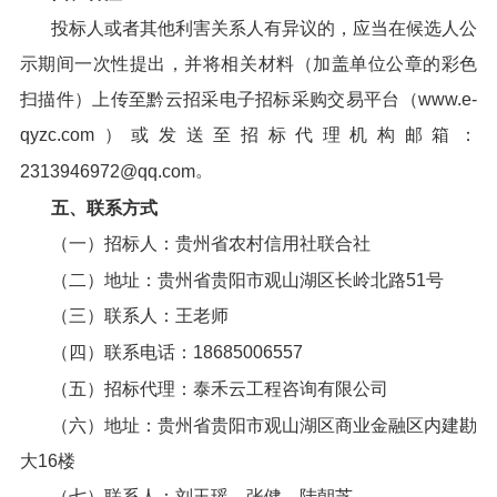
投标人或者其他利害关系人有异议的，应当在候选人公
示期间一次性提出，并将相关材料（加盖单位公章的彩色
扫描件）上传至黔云招采电子招标采购交易平台（www.e-
qyzc.com）或发送至招标代理机构邮箱：
。
2313946972@qq.com
五、联系方式
（一）招标人：贵州省农村信用社联合社
（二）地址：贵州省贵阳市观山湖区长岭北路51号
（三）联系人：王老师
（四）联系电话：18685006557
（五）招标代理：泰禾云工程咨询有限公司
（六）地址：贵州省贵阳市观山湖区商业金融区内建勘
大16楼
（七）联系人：刘玉瑶、张健、陆朝芝