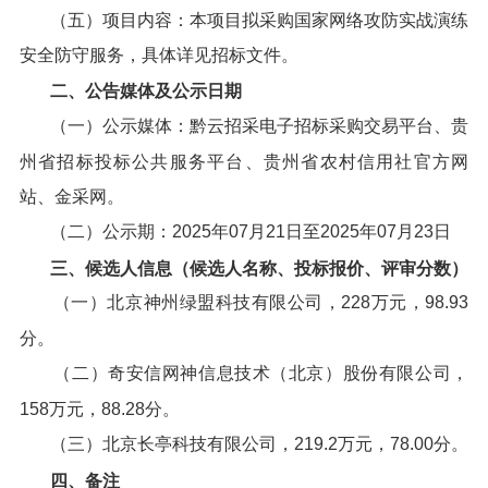
（五）项目内容：本项目拟采购国家网络攻防实战演练
安全防守服务，具体详见招标文件。
二、公告媒体及公示日期
（一）公示媒体：黔云招采电子招标采购交易平台、贵
州省招标投标公共服务平台、贵州省农村信用社官方网
站、金采网。
（二）公示期：2025年07月21日至2025年07月23日
三、候选人信息（候选人名称、投标报价、评审分数）
（一）北京神州绿盟科技有限公司，228万元，98.93
分。
（二）奇安信网神信息技术（北京）股份有限公司，
158万元，88.28分。
（三）北京长亭科技有限公司，219.2万元，78.00分。
四、备注