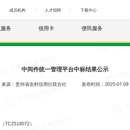
成员机构
人才招聘
下载中心
人服务
信用卡
便民服务
中间件统一管理平台中标结果公示
来源：贵州省农村信用社联合社
发布时间：2025-07-09
（TC2518072）