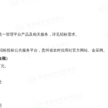
统一管理平台产品及相关服务，详见招标需求。
省招标投标公共服务平台，贵州省农村信用社官方网站、金采网。
金额）
万元。
社
司