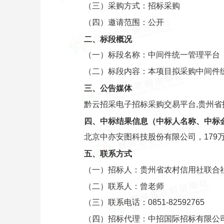
（三）采购方式：招标采购
（四）邀请范围：公开
二、标段概况
（一）标段名称：中间件统一管理平台
（二）标段内容：本项目拟采购中间件
三、公告媒体
黔云招采电子招标采购交易平台,贵州
四、中标结果信息（中标人名称、中标
北京中亦安图科技股份有限公司，179
五、联系方式
（一）招标人：贵州省农村信用社联合
（二）联系人：曾老师
（三）联系电话：0851-82592765
（四）招标代理：中招国际招标有限公