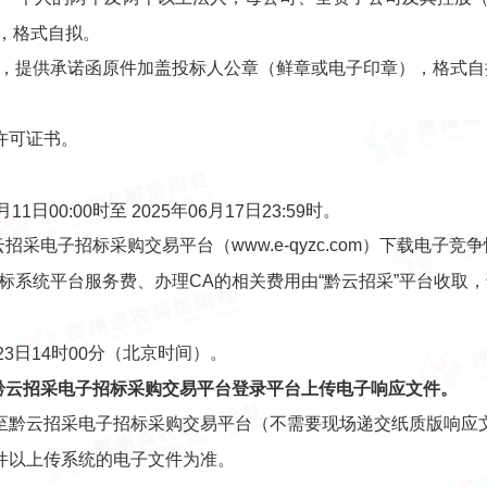
，格式自拟。
人，提供承诺函原件加盖投标人公章（鲜章或电子印章），格式自
许可证书。
月
日
时至
年
月
日
时。
11
00:00
202
5
06
17
23:59
采电子招标采购交易平台（www.e-qyzc.com）下载电子竞
招标系统平台服务费、办理CA的相关费用由“黔云招采”平台收取
日
时
分（北京时间）。
23
14
00
黔云招采电子招标采购交易平台
登录平台上传电子
响应文件
。
至黔云招采电子招标采购交易平台（不需要现场递交纸质版响应
件以上传系统的电子文件为准。