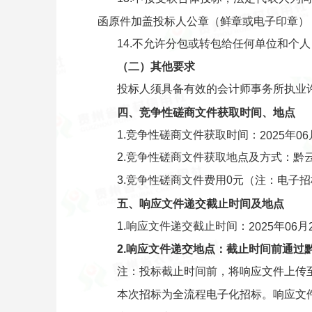
函原件加盖投标人公章（鲜章或电子印章）
14.不允许分包或转包给任何单位和个
（
二）其他要求
投标人须具备有效的会计师事务所执业
四、
竞争性磋商
文件获取时间、地点
1.竞争性磋商文件获取时间：
年
202
5
06
2.竞争性磋商文件获取地点及方式：黔云招
3.竞争性磋商文件费用0元（注：电子
五、
响应文件
递交截止时间及地点
1.响应文件递交截止时间：
年
月
202
5
06
2.
响应文件
递交地点：截止时间前通过
注：投标截止时间前，将响应文件上传
本次招标为全流程电子化招标。响应文