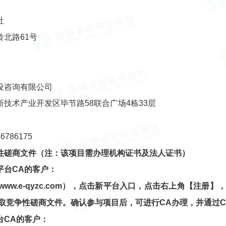
社
北路61号
）
设咨询有限公司
技术产业开发区毕节路58联合广场4栋33层
66786175
性磋商文件
（注：该项目需办理机构证书及法人证书）
平台
CA的客户：
www.e-qyzc.com
），点击新平台入口，点击右上角【注册】，
取
竞争性磋商文件
。确认参与项目后，可进行CA办理，并通过C
台
CA的客户：