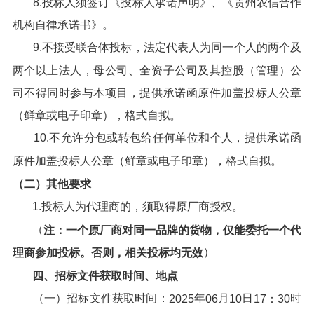
8.投标人须签订《投标人承诺声明》、《贵州农信合作
机构自律承诺书》。
9.不接受联合体投标，法定代表人为同一个人的两个及
两个以上法人，母公司、全资子公司及其控股（管理）公
司不得同时参与本项目，提供承诺函原件加盖投标人公章
（鲜章或电子印章），格式自拟。
10.不允许分包或转包给任何单位和个人，提供承诺函
原件加盖投标人公章（鲜章或电子印章），格式自拟。
（二）其他要求
1.投标人为代理商的，须取得原厂商授权。
（
注：
一个
原厂商
对同一品牌的货物，仅能委托一个代
）
理商参加投标。
否则，
相关投标均无效
四、招标文件获取时间、地点
（一）招标文件获取时间：
年
月
日
时
202
5
06
10
17：30