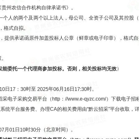
《贵州农信合作机构自律承诺书》。
同一个人的两个及两个以上法人，母公司、全资子公司及其控股
，格式自拟。
人，提供承诺函原件加盖投标人公章（鲜章或电子印章），格式自
权。
）
仅能委托一个代理商参加投标。
否则，
相关投标均无效
日
时至
年
月
日
时。
10
17：30
202
5
06
16
17:30
采购交易平台（http：//www.e-qyzc.com/）下载电子
系统平台服务费、办理CA的相关费用由“黔云招采”平台收取，
月
日
时
分（北京时间）。
07
01
10
30