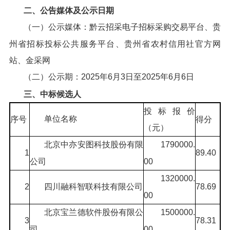
二、公告媒体及公示日期
（一）公示媒体：黔云招采电子招标采购交易平台、贵
州省招标投标公共服务平台、贵州省农村信用社官方网
站、金采网
（二）公示期：2025年6月3日至2025年6月6日
三、中标候选人
投标报价
单位名称
序号
得分
（元）
北京中亦安图科技股份有限
1790000.
1
89.40
公司
00
1320000.
2
四川融科智联科技有限公司
78.69
00
北京宝兰德软件股份有限公
1500000.
3
78.31
司
00