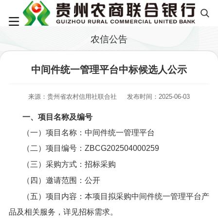
农信公告
中间件统一管理平台中标候选人公示
来源：贵州省农村信用社联合社
发布时间：2025-06-03
一、项目名称及编号
（一）项目名称：中间件统一管理平台
（二）项目编号：ZBCG202504000259
（三）采购方式：招标采购
（四）邀请范围：公开
（五）项目内容：本项目拟采购中间件统一管理平台产
品及相关服务，详见招标需求。