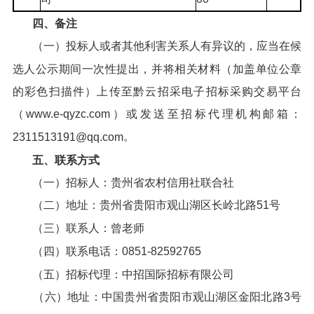
四、备注
（一）投标人或者其他利害关系人有异议的，应当在候
选人公示期间一次性提出，并将相关材料（加盖单位公章
的彩色扫描件）上传至黔云招采电子招标采购交易平台
（www.e-qyzc.com）或发送至招标代理机构邮箱：
。
2311513191@qq.com
五、联系方式
（一）招标人：贵州省农村信用社联合社
（二）地址：贵州省贵阳市观山湖区长岭北路51号
（三）联系人：曾老师
（四）联系电话：0851-82592765
（五）招标代理：中招国际招标有限公司
（六）地址：中国贵州省贵阳市观山湖区金阳北路3号