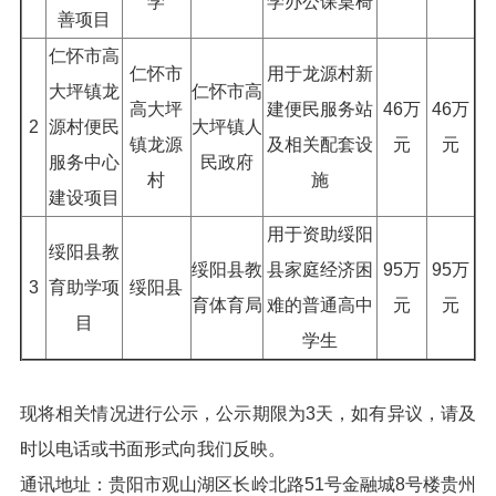
学
学办公课桌椅
善项目
仁怀市高
仁怀市
用于龙源村新
大坪镇龙
仁怀市高
高大坪
建便民服务站
46万
46万
2
源村便民
大坪镇人
镇龙源
及相关配套设
元
元
服务中心
民政府
村
施
建设项目
用于资助绥阳
绥阳县教
绥阳县教
县家庭经济困
95万
95万
3
育助学项
绥阳县
育体育局
难的普通高中
元
元
目
学生
现将相关情况进行公示，公示期限为3天，如有异议，请及
时以电话或书面形式向我们反映。
通讯地址：贵阳市观山湖区长岭北路51号金融城8号楼贵州