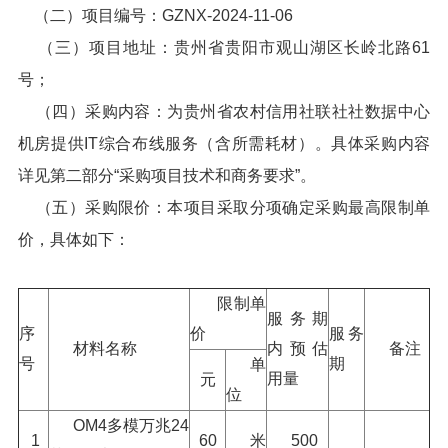
（二）项目编号：GZNX-2024-11-06
（三）项目地址：贵州省贵阳市观山湖区长岭北路61
号；
（四）采购内容：为贵州省农村信用社联社社数据中心
机房提供IT综合布线服务（含所需耗材）。具体采购内容
详见第二部分“采购项目技术和商务要求”。
（五）采购限价：本项目采取分项确定采购最高限制单
价，具体如下：
限制单
服务期
序
价
服务
材料名称
内预估
备注
号
期
单
用量
元
位
OM4多模万兆24
1
60
米
500