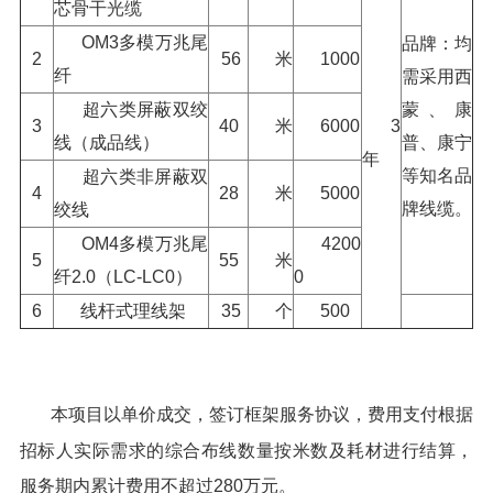
芯骨干光缆
OM3多模万兆尾
品牌：均
2
56
米
1000
纤
需采用西
超六类屏蔽双绞
蒙、康
3
40
米
6000
3
线（成品线）
普、康宁
年
等知名品
超六类非屏蔽双
4
28
米
5000
牌线缆。
绞线
OM4多模万兆尾
4200
5
55
米
纤2.0（LC-LC0）
0
6
线杆式理线架
35
个
500
本项目以单价成交，签订框架服务协议，费用支付根据
招标人实际需求的综合布线数量按米数及耗材进行结算，
服务期内累计费用不超过280万元。