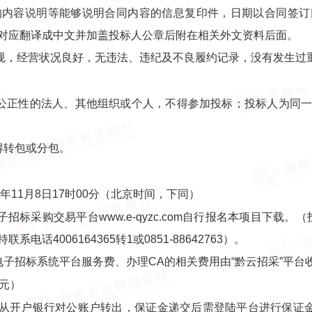
购内容说明等能够说明合同内容的信息复印件，日期以合同签订
对应翻译成中文并加盖投标人公章后附在相关外文资料后面。
规，经营状况良好，无违法、违纪及不良履约记录，没有发生过
标公正性的法人、其他组织或个人，不得参加投标；投标人为同
得转包或分包。
年11月8日17时00分（北京时间，下同）
子招标采购交易平台www.e-qyzc.com自行报名本项目下载
4006164365转1或0851-88642763）。
电子招标系统平台服务费、办理CA的相关费用由“黔云招采”平台
0元）
从开户银行对公账户转出，保证金递交后需登陆平台进行保证金