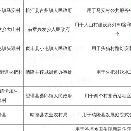
州镇马安村
榕江县古州镇人民政府
用于马安村公共服务
用于大山村建设路灯80盏和
发乡大山村
赫章兴发乡人民政府
个
屯镇头猫村
贞丰县小屯镇人民政府
用于头猫村路灯安
街道火把村
晴隆县莲城街道办事处
用于火把村饮水
镇卡加村、
望谟县桑郎镇人民政府
用于两个村党员活动
寒村
隆县
晴隆县农业农村局
用于晴隆县发展庭院式
用于谷坪乡卫生院新建住