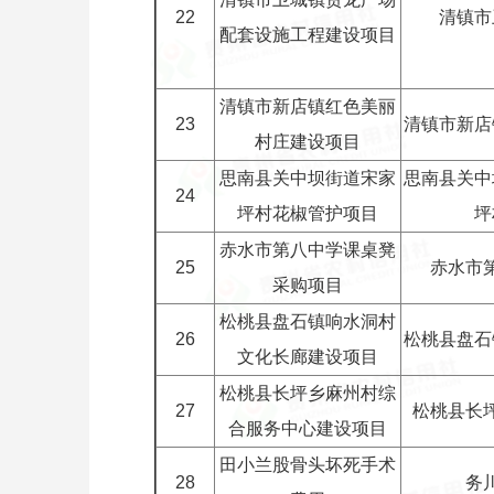
22
清镇市
配套设施工程建设项目
清镇市新店镇红色美丽
23
清镇市新店
村庄建设项目
思南县关中坝街道宋家
思南县关中
24
坪村花椒管护项目
坪
赤水市第八中学课桌凳
25
赤水市
采购项目
松桃县盘石镇响水洞村
26
松桃县盘石
文化长廊建设项目
松桃县长坪乡麻州村综
27
松桃县长
合服务中心建设项目
田小兰股骨头坏死手术
28
务