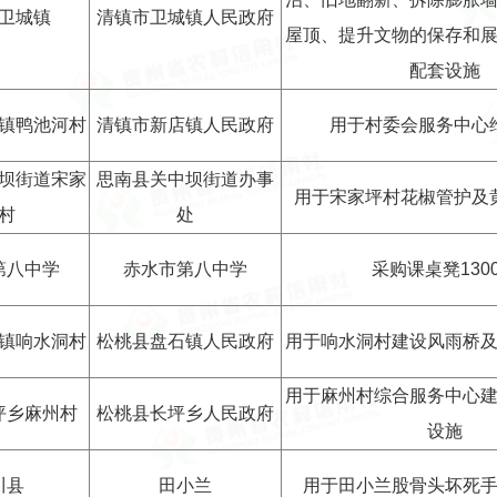
卫城镇
清镇市卫城镇人民政府
屋顶、提升文物的保存和
配套设施
镇鸭池河村
清镇市新店镇人民政府
用于村委会服务中心
坝街道宋家
思南县关中坝街道办事
用于宋家坪村花椒管护及
村
处
第八中学
赤水市第八中学
采购课桌凳130
镇响水洞村
松桃县盘石镇人民政府
用于响水洞村建设风雨桥
用于麻州村综合服务中心
坪乡麻州村
松桃县长坪乡人民政府
设施
川县
田小兰
用于田小兰股骨头坏死