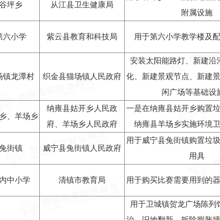
谷坪乡
从江县卫生健康局
附属设施
第六小学
紫云县教育和科技局
用于第六小学教学楼及
安装太阳能路灯、新建沿
场镇龙潭村
织金县猫场镇人民政府
化、新建景观节点、新建
闲广场等基础设
纳雍县姑开乡人民政
一是在纳雍县姑开乡购置
乡、羊场乡
府、羊场乡人民政府
纳雍县羊场乡实施环境
用于威宁县兔街镇购置垃
兔街镇
威宁县兔街镇人民政府
用具
内中小学
清镇市教育局
用于购买比赛需要用到的
用于卫城镇贺龙广场陈列
治、旧地翻新、拆除膨胀