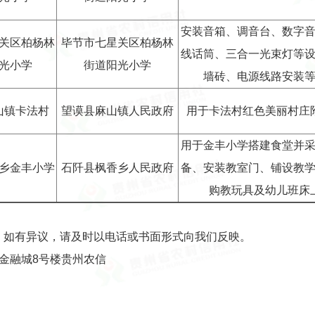
安装音箱、调音台、数字
关区柏杨林
毕节市七星关区柏杨林
线话筒、三合一光束灯等
光小学
街道阳光小学
墙砖、电源线路安装
山镇卡法村
望谟县麻山镇人民政府
用于卡法村红色美丽村庄
用于金丰小学搭建食堂并
乡金丰小学
石阡县枫香乡人民政府
备、安装教室门、铺设教
购教玩具及幼儿班床
，如有异议，请及时以电话或书面形式向我们反映。
金融城8号楼贵州农信