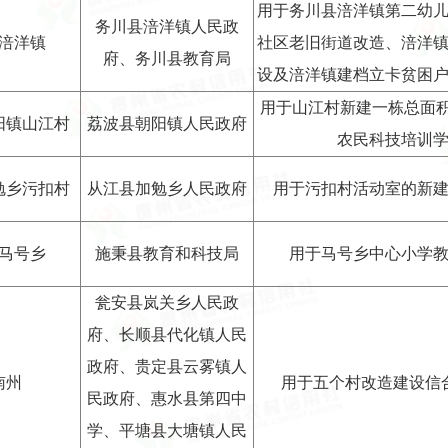
用于务川县涪洋镇第二幼
务川县涪洋镇人民政
涪洋镇
社区老旧街道改造、涪洋
府、务川县教育局
设及涪洋镇建档立卡贫困
用于山江村新建一栋总面积
阳镇山江村
荔波县朝阳镇人民政府
农民科技培训
勉乡污扣村
从江县加勉乡人民政府
用于污扣村活动室的新
马号乡
施秉县教育和科技局
用于马号乡中心小学
瓮安县岚关乡人民政
府、长顺县代化镇人民
政府、贵定县云雾镇人
南州
用于五个村改造建设信
民政府、惠水县第四中
学、平塘县大塘镇人民