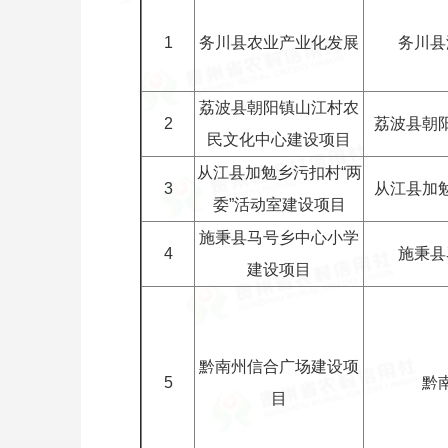
1
务川县农业产业化发展
务川县
荔波县朝阳镇山江村农
2
荔波县朝
民文化中心建设项目
从江县加勉乡污扣村“两
3
从江县加
委”活动室建设项目
施秉县马号乡中心小学
4
施秉县
建设项目
黔南州信合广场建设项
5
黔
目