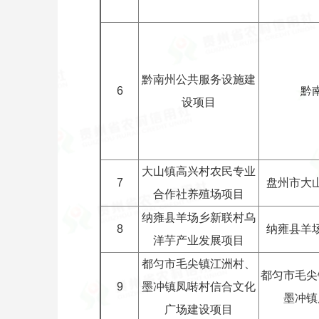
黔南州公共服务设施建
6
黔
设项目
大山镇高兴村农民专业
7
盘州市大
合作社养殖场项目
纳雍县羊场乡新联村乌
8
纳雍县羊
洋芋产业发展项目
都匀市毛尖镇江洲村、
都匀市毛尖
9
墨冲镇凤啭村信合文化
墨冲镇
广场建设项目