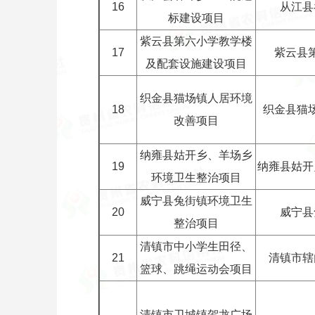
16
从江县
标建设项目
紫云县第六小学教学楼
17
紫云县
及配套设施建设项目
织金县猫场镇人居环境
18
织金县猫
改善项目
纳雍县姑开乡、羊场乡
19
纳雍县姑开
环境卫生整治项目
威宁县兔街镇环境卫生
20
威宁县
整治项目
清镇市中小学生田径、
21
清镇市辖
篮球、跳绳运动会项目
清镇市卫城镇贺龙广场