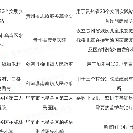
23个文明实
用于贵州省23个文明实践
贵州省志愿服务基金会
站
育设施建设
设立贵州省残疾儿童康复
市乌当区水
贵州省康复医院
残疾儿童在接受除国家康
村
及医保报销外自费部
川镇加禾村
剑河县柳川镇人民政府
用于加禾村132户房
寨村、白都
用于三个村分别改造建设
剑河县南寨镇人民政府
岔路村
所
关区第二人
毕节市七星关区第二人
采购呼吸机、监护仪等满
医院
民医院
需要的监护与治
关区柏杨林
毕节市七星关区柏杨林
购置图书4万
光小学
街道阳光小学