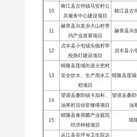
榕江县古州镇马安村公
10
榕江县古
共服务中心建设项目
赫章县兴发乡大山村养
11
赫章县兴
鸡产业发展项目
贞丰县小屯镇头猫村学
12
贞丰县小
校路灯建设项目
晴隆县莲城街道火把村
13
安全饮水、生产用水工
晴隆县莲城
程项目
望谟县桑郎镇卡加村、
望谟县桑郎
14
油寒村活动室修缮项目
油
晴隆县食用菌产业庭院
15
晴
经济种植项目
从江县谷坪乡卫生院达