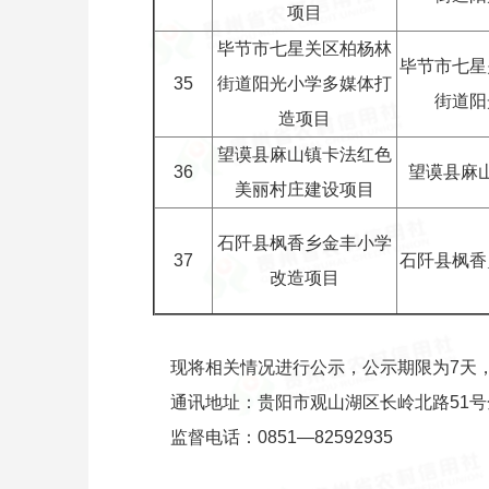
项目
毕节市七星关区柏杨林
毕节市七星
35
街道阳光小学多媒体打
街道阳
造项目
望谟县麻山镇卡法红色
36
望谟县麻
美丽村庄建设项目
石阡县枫香乡金丰小学
37
石阡县枫香
改造项目
现将相关情况进行公示，公示期限为7天
通讯地址：贵阳市观山湖区长岭北路51号
监督电话：0851—82592935