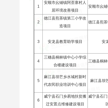
安顺市幺铺镇阿歪寨村人
1
安顺市幺铺
居环境改善项目
德江县煎茶镇第三小学改
2
德江县煎茶
造项目
3
安龙县教育助学项目
安
三穗县桐林镇中心小学综
4
三穗县桐林
合楼建设项目
麻江县坝芒乡水城村新时
5
麻江县坝
代农民职业培训中心项目
威宁县石门乡易地扶贫搬
威宁县石门
6
迁安置点维修建设项目