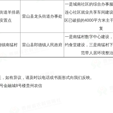
一是城南社区的综合办事
街道羊排易
连心社区就业共享车间建
雷山县龙头街道办事处
安置点
区已破损的4000平方米主
复
一是南猛村数字中心建设
德镇南猛村
雷山县郎德镇人民政府
约食堂建设，三是南猛村
范带人居环境整
，如有异议，请及时以电话或书面形式向我们反映。
号金融城8号楼贵州农信
—82592935
贵州省信合
2024