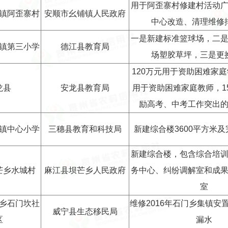
用于阿歪寨村修建村活动
镇阿歪寨村
安顺市幺铺镇人民政府
中心改造、清理维修
一是新建标准篮球场，二
镇第三小学
德江县教育局
场塑胶草坪，三是更
120万元用于资助困难家庭
龙县
安龙县教育局
用于资助困难家庭教师，1
励高考、中考工作突出
镇中心小学
三穗县教育和科技局
新建综合楼3600平方米
新建综合楼，包含综合培
芒乡水城村
麻江县坝芒乡人民政府
务中心、纠纷调解室和成
室
乡石门坎社
维修2016年石门乡集镇安置
威宁县生态移民局
区
漏水