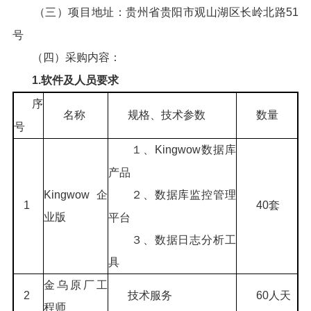
（三）项目地址：贵州省贵阳市观山湖区长岭北路51
号
（四）采购内容：
1.
软件及人员要求
序
名称
规格、技术参数
数量
号
１、Kingwow数据库
产品
２、数据库监控管理
Kingwow企
1
40套
业版
平台
３、数据日志分析工
具
金乌原厂工
2
技术服务
60人天
程师