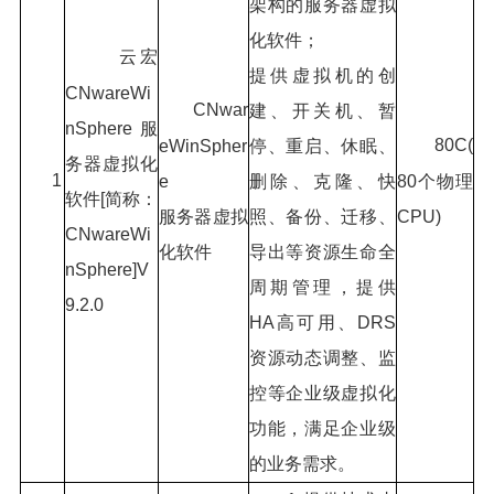
架构的服务器虚拟
化软件；
云宏
提供虚拟机的创
CNwareWi
CNwar
建、开关机、暂
nSphere服
80C(
eWinSpher
停、重启、休眠、
务器虚拟化
1
e
删除、克隆、快
80个物理
软件[简称：
服务器虚拟
照、备份、迁移、
CPU)
CNwareWi
化软件
导出等资源生命全
nSphere]V
周期管理，提供
9.2.0
HA高可用、DRS
资源动态调整、监
控等企业级虚拟化
功能，满足企业级
的业务需求。