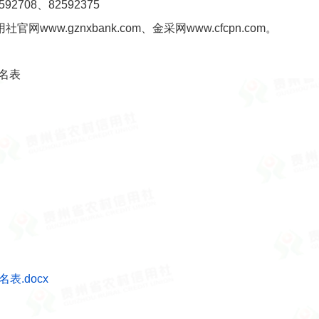
708、82592375
w.gznxbank.com、金采网www.cfcpn.com。
名表
.docx