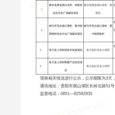
惠水县摆金镇白龙村、单
惠水县摆金镇白龙村、单耙村
1
耙村
信合文化广场建设项目
都匀市毛尖镇江洲村、墨冲镇
都匀市毛尖镇江洲村、墨
2
凤啭村信合文化广场建设项目
冲镇凤啭村
3
务川县红丝乡上坝村
务川县上坝村脱贫补短板项目
务川县上坝村蜂蜜产业扶贫项
4
务川县红丝乡上坝村
目
现将相关情况进行公示，公示期限为3天，
通讯地址：贵阳市观山湖区长岭北路51号
监督电话：0851—8259293