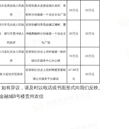
惠水县摆金镇人民政
拟资助惠水县摆金镇白龙村、单
20
万元
20
万元
府
耙村分别修建一个信合文化广场
都匀市毛尖镇人民政
拟资助
都匀市毛尖镇江洲村、墨
府、都匀市墨冲镇人
30
万元
30
万元
分别修建一个信合文
冲镇凤啭村
民政府
化广场
务川县红丝乡人民政
拟资助红丝乡上坝村修建一栋村
70
万元
20
万元
府
级社区服务中心办公楼
拟资助红丝乡上坝村蜂蜜质量检
47.98
万
务川县经济贸易局
30
万元
测公共服务平台建设
元
如有异议，请及时以电话或书面形式向我们反映。
金融城8号楼贵州农信
5