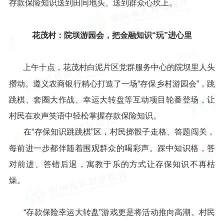
存款保险知识送到田间地头、送到群众心坎上。
花茂村：院坝游园会，把金融知识“玩”进心里
上午十点，花茂村白泥片区党群服务中心的院坝里人头
攒动。遵义农商银行精心打造了一场“存保乡村游园会”，跳
跳棋、套圈大作战、幸运大转盘等互动项目轮番登场，让
村民在欢声笑语中轻松掌握存款保险知识。
在“存保知识跳跳棋”区，村民掷骰子走格、答题闯关，
每前进一步都伴随着围观群众的喝彩声。踩中知识格，答
对前进、答错后退，寓教于乐的方式让存保知识不再枯
燥。
“存款保险幸运大转盘”游戏更是将活动推向高潮。村民