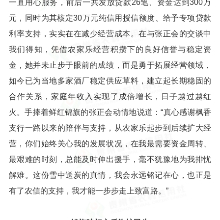
一直用心服务，前后一共发放贷款26笔、资金达到300万
元，同时为其核定30万元纯信用授信额度、给予专项贷款
利率支持，实实在在减少经营成本。在与张正会的交谈中
我们得知，凭借农家乐经营积攒下的良好信誉与稳定资
金，她并未止步于眼前的成绩，而是勇于拓展经营领域，
如今已为当地多家酒厂稳定供应草料，建立起长期稳固的
合作关系，家庭年收入实现了成倍增长，日子越过越红
火。手捧着鲜红锦旗的张正会动情地说道：“真心感谢枫香
支行一路以来的陪伴与支持，从农家乐起步到后续扩大经
营，你们始终关心我的发展状况，在我最需要资金周转、
最艰难的时刻，总能及时伸出援手，毫不犹豫地为我排忧
解难。这份雪中送炭的真情，我会永远铭记在心，也正是
有了农信的支持，我才能一步步走上致富路。”