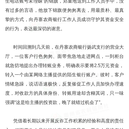
生电话账号未理睬”的锦旗，郑重地送到工作人员手中，没
有过多的言语，他放下锦旗便匆匆离去，用最质朴、最真
挚的方式，向丹寨农商银行工作人员成功守护其资金安全
的行为，表达最深切的谢意。
时间回溯到几天前，在丹寨农商银行扬武支行的营业大
厅，一位客户行色匆匆、面带焦急地走进网点，一到柜台
就急切地提出办理转账业务，明确表示要将2.5万元资金，
转入一个由某网络主播提供的陌生银行账户。彼时，客户
情绪急躁，说话语速极快，反复催促工作人员加快办理速
度，对收款方的具体身份、转账用途却含糊其词，只一味
强调“这是给主播的投资款，晚了就错过机会了”。
凭借着长期以来开展反诈工作积累的经验和高度的责任