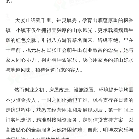
的。”
大娄山绵延千里、钟灵毓秀，孕育出底蕴厚重的枫香
镇，小镇不仅坐拥得天独厚的山水风光，更承载着熠熠生
辉的红色文脉，引得八方游客慕名而来、络绎不绝。早在
十年前，枫元村村民张正会萌生出创业致富的念头，她与
家人同心协力，创办明坤农家乐，决心用家乡的好山好水
与地道风味，招待远道而来的客人。
然而创业之初，房屋改造、设施添置、环境提升等均需
不少资金投入，一时之间让她犯了难。枫香支行在日常的
走访过程中，获悉其经营困境和发展规划后，第一时间上
门实地走访，精准对接融资服务，定制信贷支持方案，以
高效贴心的金融服务为她纾困解难。自此，明坤农家乐与