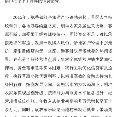
信用社结下了深厚的信贷情缘。
2015年，枫香镇红色旅游产业蓬勃兴起，景区人气持
续攀升，各地游客纷至沓来。明坤农家乐虽生意火爆、客
源不断，却受限于经营规模偏小、周转资金不足，难以承
接激增的客流，发展一度陷入瓶颈。恰逢客户经理下乡走
访，亲眼目睹店内无一空座、游客排队等候就餐的热闹场
景。在充分了解经营痛点后，针对个体经营户缺少足额抵
押物、资金需求急等实际困难，我行主动优化信贷审批流
程，执行普惠小微优惠利率，以精准高效的金融支持为其
纾困解难、拓宽发展空间。金融活水的持续浇灌下，明坤
农家乐实现提档升级，接待能力与服务水平显著提升，经
营规模成倍扩张，年收入从创业初期的几万元增长至五十
余万元。同时，该农家乐吸纳当地村民就近就业，带动周