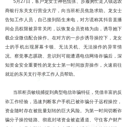
5月27日，客户龙女士神色慌张、步履匆忙走入镇远农
商银行东关支行营业大厅，向当班柜员焦急求助。龙女士
告知工作人员，自己接到陌生来电，对方谎称其抖音直播
间会员权限被异常关闭，以恢复会员资格为由，诱导她下
载企业微信配合操作。在对方的一步步诱导操控下，龙女
士的手机出现屏幕卡顿、无法关机、无法操作的异常情
况。察觉事态蹊跷、意识到可能遭遇电信网络诈骗后，深
知资金安全重要性的龙女士第一时间放弃操作，火速前往
就近的东关支行寻求工作人员帮助。
当班柜员敏锐捕捉到典型电信诈骗特征，凭借丰富的反
诈工作经验，迅速判断客户手机已被诈骗分子远程操控，
资金随时存在被批量划转的巨大风险。为第一时间切断诈
骗分子操控链路、彻底封堵资金被盗通道、守住客户财产