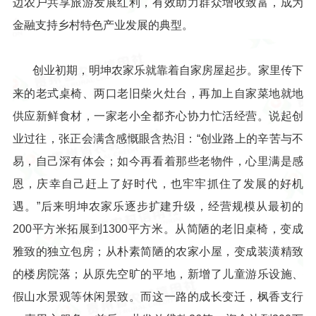
边农户共享旅游发展红利，有效助力群众增收致富，成为
金融支持乡村特色产业发展的典型。
创业初期，明坤农家乐就靠着自家房屋起步。家里传下
来的老式桌椅、两口老旧柴火灶台，再加上自家菜地就地
供应新鲜食材，一家老小全都齐心协力忙活经营。说起创
业过往，张正会满含感慨眼含热泪：“创业路上的辛苦与不
易，自己深有体会；如今再看着那些老物件，心里满是感
恩，庆幸自己赶上了好时代，也牢牢抓住了发展的好机
遇。”后来明坤农家乐逐步扩建升级，经营规模从最初的
200平方米拓展到1300平方米。从简陋的老旧桌椅，变成
雅致的独立包房；从朴素简陋的农家小屋，变成装潢精致
的楼房院落；从原先空旷的平地，新增了儿童游乐设施、
假山水景观等休闲景致。而这一路的成长变迁，枫香支行