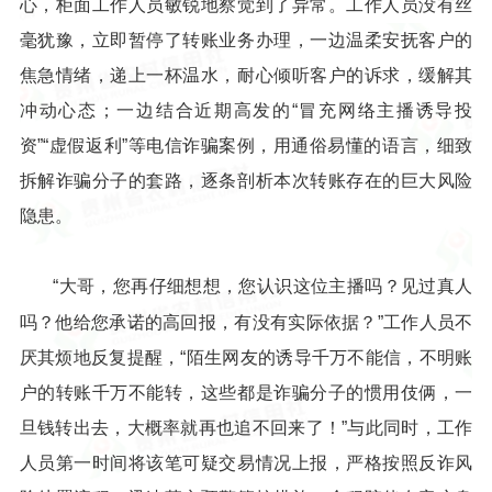
心，柜面工作人员敏锐地察觉到了异常。工作人员没有丝
毫犹豫，立即暂停了转账业务办理，一边温柔安抚客户的
焦急情绪，递上一杯温水，耐心倾听客户的诉求，缓解其
冲动心态；一边结合近期高发的“冒充网络主播诱导投
资”“虚假返利”等电信诈骗案例，用通俗易懂的语言，细致
拆解诈骗分子的套路，逐条剖析本次转账存在的巨大风险
隐患。
“大哥，您再仔细想想，您认识这位主播吗？见过真人
吗？他给您承诺的高回报，有没有实际依据？”工作人员不
厌其烦地反复提醒，“陌生网友的诱导千万不能信，不明账
户的转账千万不能转，这些都是诈骗分子的惯用伎俩，一
旦钱转出去，大概率就再也追不回来了！”与此同时，工作
人员第一时间将该笔可疑交易情况上报，严格按照反诈风