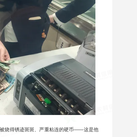
被烧得锈迹斑斑、严重粘连的硬币——这是他