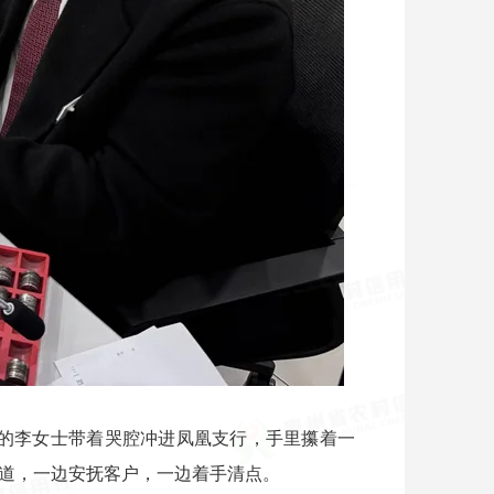
组的李女士带着哭腔冲进凤凰支行，手里攥着一
道，一边安抚客户，一边着手清点。