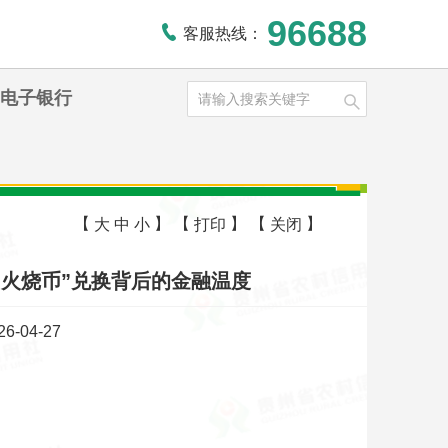
96688
客服热线：
电子银行
【
】
【
】
【
】
大
中
小
打印
关闭
“火烧币”兑换背后的金融温度
-04-27