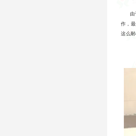
由
作，最
这么耐