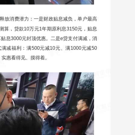
释放消费潜力：一是财政贴息减负，单户最高
测算，贷款10万元1年期原利息3150元，贴息
享贴息3000元封顶优惠。二是e贷支付满减，消
福利：满500元减10元、满1000元减50
益，实惠看得见、摸得着。