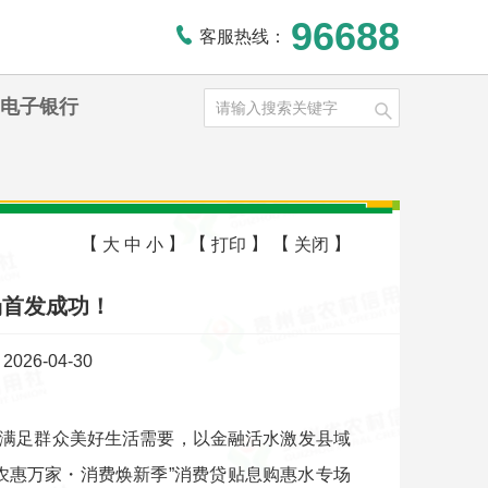
96688
客服热线：
电子银行
【
】
【
】
【
】
大
中
小
打印
关闭
场首发成功！
26-04-30
满足群众美好生活需要，以金融活水激发县域
黔农惠万家・消费焕新季”消费贷贴息购惠水专场