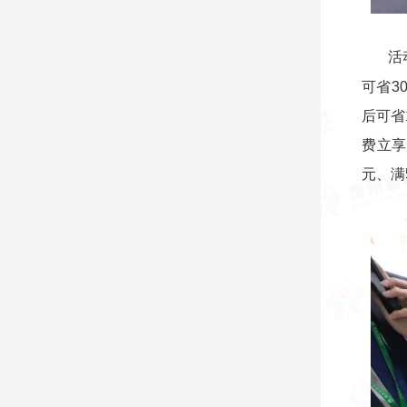
活
可省3
后可省
费立享
元、满