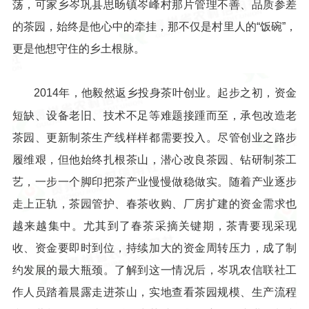
荡，可家乡岑巩县思旸镇岑峰村那片管理不善、品质参差
的茶园，始终是他心中的牵挂，那不仅是村里人的“饭碗”，
更是他想守住的乡土根脉。
2014年，他毅然返乡投身茶叶创业。起步之初，资金
短缺、设备老旧、技术不足等难题接踵而至，承包改造老
茶园、更新制茶生产线样样都需要投入。尽管创业之路步
履维艰，但他始终扎根茶山，潜心改良茶园、钻研制茶工
艺，一步一个脚印把茶产业慢慢做稳做实。随着产业逐步
走上正轨，茶园管护、春茶收购、厂房扩建的资金需求也
越来越集中。尤其到了春茶采摘关键期，茶青要现采现
收、资金要即时到位，持续加大的资金周转压力，成了制
约发展的最大瓶颈。了解到这一情况后，岑巩农信联社工
作人员踏着晨露走进茶山，实地查看茶园规模、生产流程