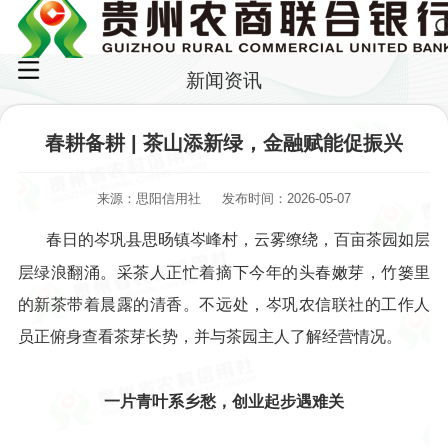
新闻资讯
春耕备耕 | 茶山添新绿，金融赋能促振兴
来源：思阳信用社
发布时间：2026-05-07
春日的岑巩县思旸镇岑峰村，云雾缭绕，百亩茶园如层
层绿浪翻涌。采茶人正忙着摘下今年的头春嫩芽，竹篓里
的新茶带着晨露的清香。不远处，岑巩农信联社的工作人
员正俯身查看茶芽长势，并与茶园主人了解经营情况。
一片青叶系乡愁，创业起步遇难关