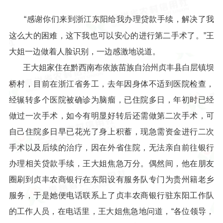
“感谢你们来到浙江东阳给我办理贷款手续，解决了我
这么大的困难，这下我也可以安心的进行第二手术了。”王
大姐一边做着人脸识别，一边感激地说道。
王大姐家住在黔西南布依族苗族自治州贞丰县白层镇坝
桥村，目前在浙江省务工，去年因身体不适到医院检查，
经辗转多个医院被确诊为脑瘤，已住院多日，年初时已经
做过一次手术，如今有明显好转后还需做第二次手术，可
自己住院多日早已花光了身上积蓄，现急需资金进行二次
手术以及后续的治疗，因在外省住院，无法亲自前往银行
办理相关贷款手续，王大姐焦急万分。偶然间，他在朋友
圈刷到贞丰农商银行在东阳设有服务队专门为贵州籍老乡
服务，于是她便电话联系上了贞丰农商银行驻东阳工作队
的工作人员，在电话里，王大姐焦急地问道，“各位领导，