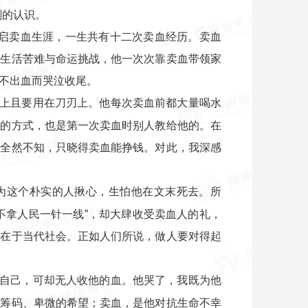
刻的认识。
开启卖血生涯，一生共有十二次卖血经历。卖血
对生活苦难与命运挑战，他一次次靠卖血带领家
不出血而哭泣收尾。
上且要用在刀刃上。他每次卖血前都大量喝水
快的方式，也是第一次卖血时别人教给他的。在
弊全然不知，只晓得卖血能挣钱。对此，我深感
为这个朴实的人揪心，生怕他在文末死去。所
不拿人民一针一线”，却大肆收受卖血人的礼，
存在于当代社会。正如人们所说，做人要对得起
自己，可却无人收他的血。他哭了，我既为他
的筹码、卑微的希望；卖血，是他对抗生命不幸