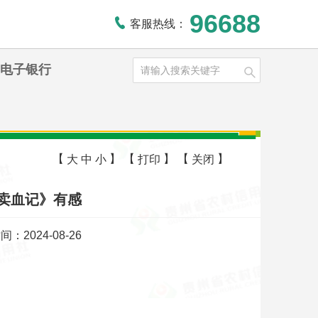
96688
客服热线：
电子银行
【
】
【
】
【
】
大
中
小
打印
关闭
观卖血记》有感
：2024-08-26