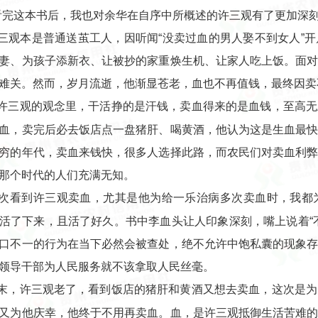
看完这本书后，我也对余华在自序中所概述的许三观有了更加深
三观本是普通送茧工人，因听闻“没卖过血的男人娶不到女人”
妻、为孩子添新衣、让被抄的家重焕生机、让家人吃上饭。面
难关。然而，岁月流逝，他渐显苍老，血也不再值钱，最终因卖
许三观的观念里，干活挣的是汗钱，卖血得来的是血钱，至高无
血，卖完后必去饭店点一盘猪肝、喝黄酒，他认为这是生血最
穷的年代，卖血来钱快，很多人选择此路，而农民们对卖血利
那个时代的人们充满无知。
次看到许三观卖血，尤其是他为给一乐治病多次卖血时，我都
活了下来，且活了好久。书中李血头让人印象深刻，嘴上说着“
口不一的行为在当下必然会被查处，绝不允许中饱私囊的现象
领导干部为人民服务就不该拿取人民丝毫。
末，许三观老了，看到饭店的猪肝和黄酒又想去卖血，这次是为
又为他庆幸，他终于不用再卖血。血，是许三观抵御生活苦难