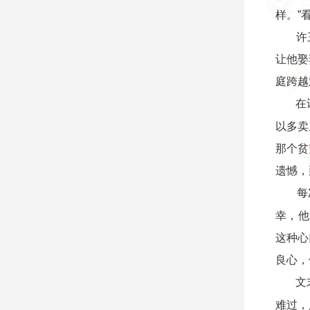
样。”
许
让他娶
庭跨越
在
以多卖
那个贫
遗憾，
每
幸，他
这种心
良心，
文
难过，