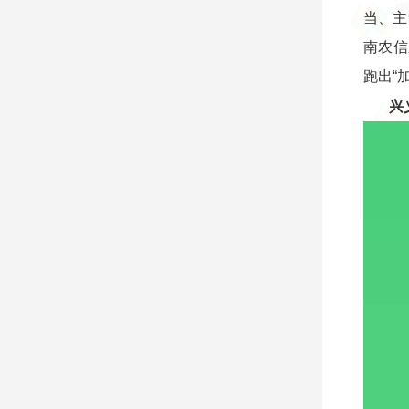
当、主
南农信
跑出“
兴