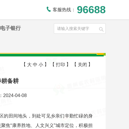
96688
客服热线：
电子银行
【
】
【
】
【
】
大
中
小
打印
关闭
春耕备耕
024-04-08
地区的田间地头，到处可见乡亲们辛勤忙碌的身
聚焦“康养胜地、人文兴义”城市定位，积极担