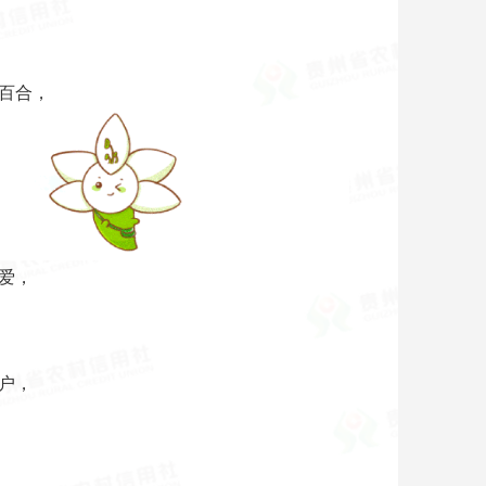
，
百合，
爱，
。
户，