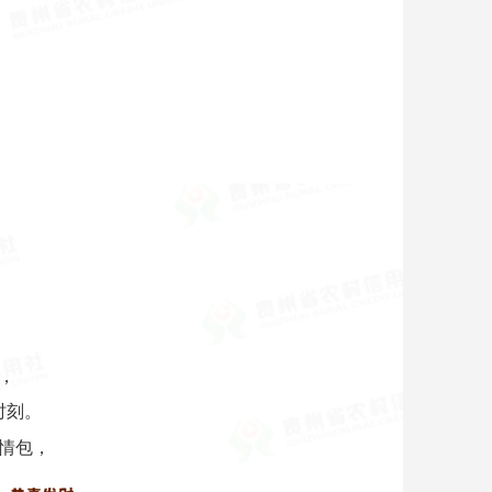
，
，
时刻。
情包，