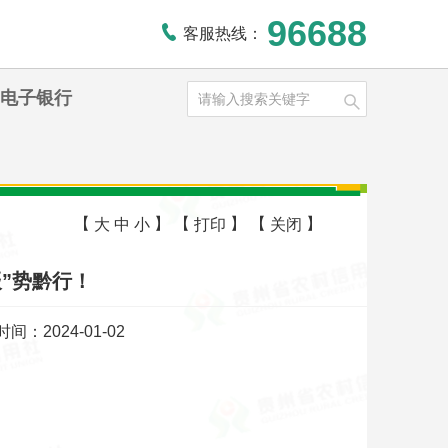
96688
客服热线：
电子银行
【
】
【
】
【
】
大
中
小
打印
关闭
辰”势黔行！
间：2024-01-02