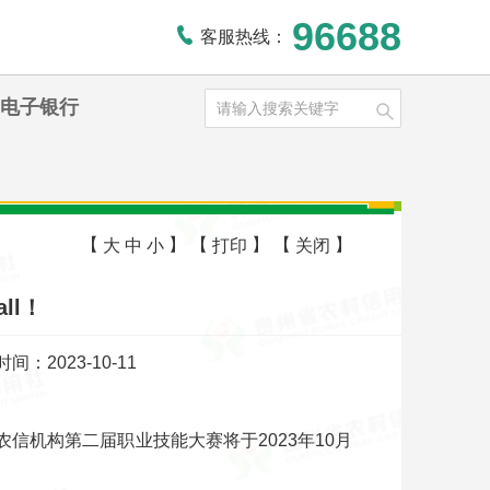
96688
客服热线：
电子银行
【
】
【
】
【
】
大
中
小
打印
关闭
ll！
间：2023-10-11
信机构第二届职业技能大赛将于2023年10月