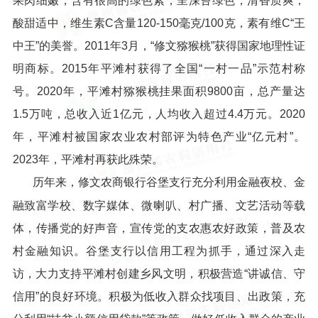
果肉细嫩，含有很高的绿色素，呈深苔绿色，清香质爽，
酸甜适中，维生素C含量120-150毫克/100克，素有维C“王
中王”的美誉。2011年3月，“修文猕猴桃”获得国家地理性证
明商标。2015年平滩村获得了全国“一村一品”示范村称
号。2020年，平滩村猕猴桃挂果面积9800亩，总产量达
1.5万吨，总收入近1亿元，人均收入超过4.4万元。2020
年，平滩村被国家农业农村部评为特色产业“亿元村”。
2023年，平滩村再获此殊荣。
历年来，修文农商银行谷堡支行充分利用金融夜校、金
融致富学校、数字媒体、微喇叭、村广播、文艺活动等载
体，传播党的好声音，宣传党的支农惠农好政策，普及农
村金融知识。谷堡支行以信用工程为抓手，通过深入走
访，大力支持平滩村创建乡风文明，积极营造“讲诚信、守
信用”的良好环境。积极为低收入群众找项目、出政策，充