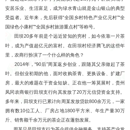
安居乐业、生活富足，成为绿水青山就是金山银山的典型
受益者。近年来，先后获得“全国乡村特色产业亿元村”“全
国绿色小康村”“全国乡村旅游重点村”等称号。
田坝20多年前是个远近皆知的穷村，如今依靠一片茶
叶，成为产值超亿元的富村。在田坝村经济腾飞的这些年
里，农商行扮演了一个什么样的角色？
2014年，“90后”周某返乡创业，跟随其父亲做起了茶
叶。但创业初期的他，面对收购茶青、更换设备、扩建厂
房，最大的难题在于资金短缺。正在他一筹莫展时，贵州
凤冈农商银行田坝支行向其发放了20万元信贷资金支持。
多年来，田坝支行已累计向周某发放贷款800余万元，一家
拥有数10位工人、厂房占地1800平方米、年生产量30万
斤、销售额千余万元的茶企正在蓬勃发展。
周某只是田坝支行为茶企提供金融服务、支持茶产业发