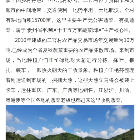
获全国乡村特色产业亿元村称号。二官村位于贵阳市和安
顺市的中间地带，交通便利，地势平坦，土地肥沃。全村
有耕地面积15700亩。这里主要生产无公害蔬菜、有机蔬
菜，属于“贵州省平坝区十里五万亩蔬菜园区”主产核心区。
2010年建成的二官村农产品交易市场年交易量为10万
吨.已经成为全省夏秋蔬菜重要的农产品集散市场。来到市
场，当地种植户们正忙碌地对大葱进行分拣、择叶、捆
扎、装车，一派热火朝天的丰收景象。种植户王艳芬整理
着刚运送到市场的一捆捆大葱，这些大葱立马将会被装上
卡车，运往重庆、广东、广西等地销售。江浙沪、川渝、
粤港澳等全国各地的蔬菜老板也都赶来这里收购蔬菜。