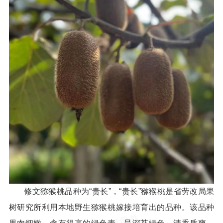
修文猕猴桃品种为“贵长”，“贵长”猕猴桃是省劳改局果
树研究所利用本地野生猕猴桃嫁接培育出的品种。该品种