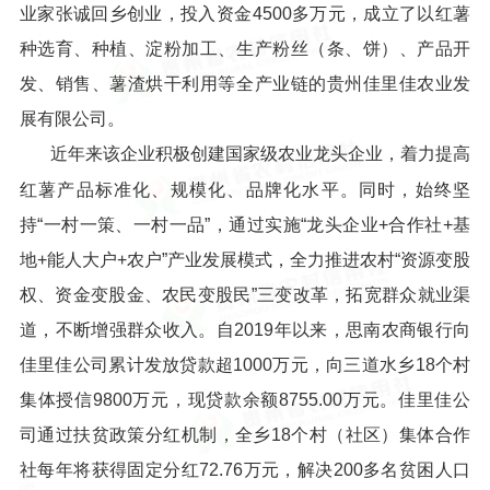
业家张诚回乡创业，投入资金4500多万元，成立了以红薯
种选育、种植、淀粉加工、生产粉丝（条、饼）、产品开
发、销售、薯渣烘干利用等全产业链的贵州佳里佳农业发
展有限公司。
近年来该企业积极创建国家级农业龙头企业，着力提高
红薯产品标准化、规模化、品牌化水平。同时，始终坚
持“一村一策、一村一品”，通过实施“龙头企业+合作社+基
地+能人大户+农户”产业发展模式，全力推进农村“资源变股
权、资金变股金、农民变股民”三变改革，拓宽群众就业渠
道，不断增强群众收入。自2019年以来，思南农商银行向
佳里佳公司累计发放贷款超1000万元，向三道水乡18个村
集体授信9800万元，现贷款余额8755.00万元。佳里佳公
司通过扶贫政策分红机制，全乡18个村（社区）集体合作
社每年将获得固定分红72.76万元，解决200多名贫困人口