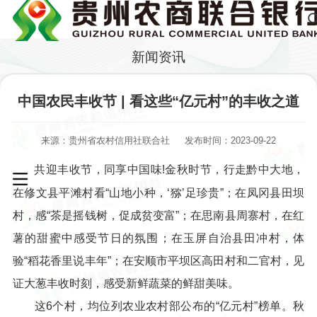
新闻资讯
中国农民丰收节 | 看这些“亿元村”的丰收之道
来源：贵州省农村信用社联合社
发布时间：2023-09-22
共迎丰收节，同享中国味!金秋时节，行走黔中大地，
在修文县平滩村看“山地小种，‘猕’足珍贵”；在凤冈县田坝
村，感“茶是摇钱树，促成贫变富”；在思南县周寨村，在红
薯的甜蜜中感受节日的氛围；在玉屏自治县田冲村，体
验“稻花香里说丰年”；在安顺市平坝区高田村和二官村，见
证大葱丰收时刻，感受新鲜蔬菜的鲜甜美味。
这6个村，均位列农业农村部公布的“亿元村”榜单。秋