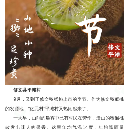
修文县平滩村
9月，又到了修文猕猴桃上市的季节。作为修文猕猴桃
的发源地，“亿元村”平滩村又热闹起来了。
一大早，山间的晨雾中已有村民在劳作，漫山的猕猴桃
散发出迷人的果香。这里年均气温14度，年均降雨量