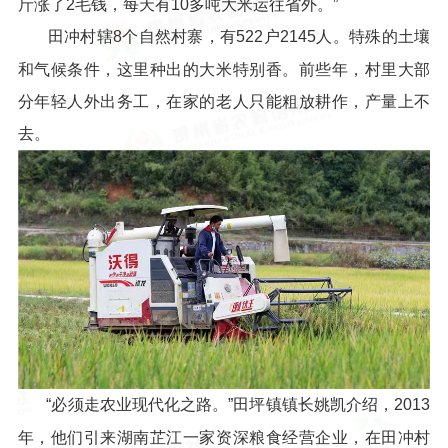
斤涨了2毛钱，每天有10多吨大米运往省外。”
田冲村辖8个自然村寨，有522户2145人。特殊的土壤
和气候条件，这里种出的大米特别香。前些年，村里大部
分年轻人外出务工，在家的老人只能粗放耕作，产量上不
去。
“必须走农业现代化之路。”田坪镇镇长姚凯介绍，2013
年，他们引来湖南芷江一家资深粮食经营企业，在田冲村