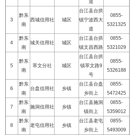
道
台江县台拱
黔东
0855-
3
西城信用社
城区
镇宁波西大
南
5321325
道
黔东
台江县台拱
0855-
4
城关信用社
城区
南
镇文昌西路
5321029
台江县台拱
黔东
0855-
5
萃文分社
城区
镇萃文路9
南
5326188
号
黔东
台江县台盘
0855-
6
台盘信用社
乡镇
南
乡街上
5472425
黔东
台江县施洞
0855-
7
施洞信用社
乡镇
南
镇街上
5359012
黔东
台江县老屯
0855-
8
老屯信用社
乡镇
南
乡街上
5493009