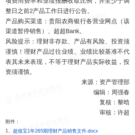
项费用费率和业绩报酬收取比例，并至少于调
整日之前
2产品工作日进行公告。
产品购买渠道：
贵阳农商银行各营业网点
（
该
渠道暂停销售
）
、超超
Bank。
风险提示：理财非存款、产品有风险、投资须
谨慎！理财产品过往业绩、业绩比较基准不代
表其未来表现，不等于理财产品实际收益，投
资须谨慎。
来源：资产管理部
编辑：
周强春
复核：
黎晗
审核：
许超
附件：
1、
超值宝1年265期理财产品销售文件.docx