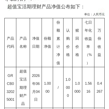
超值宝活期理财产品净值公布如下：
单位：人民币元
份
七日
认
赎
万
额
年化
产品
产品
净值
份额
购
回
份
累
收益
代码
名称
日期
净值
价
价
收
计
率
格
格
益
净
（
%
值
）
超值
GR
2026
宝活
1.0
1.00
1.0
1.56
0.4
CB0
年06
00
/
期理
00
000
16
267
3202
月04
0
财产
5001
日
品